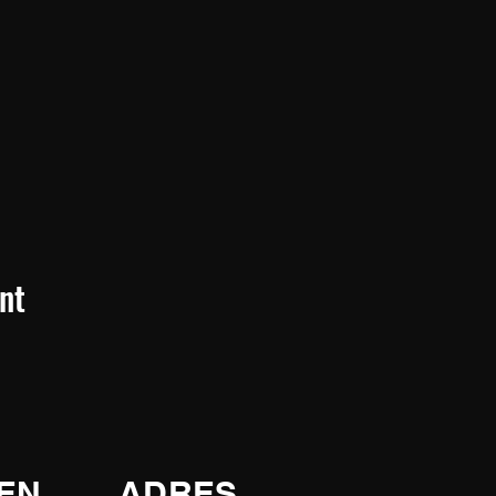
nt
EN
ADRES