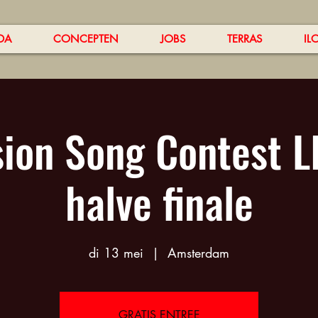
DA
CONCEPTEN
JOBS
TERRAS
IL
sion Song Contest LI
halve finale
di 13 mei
  |  
Amsterdam
GRATIS ENTREE